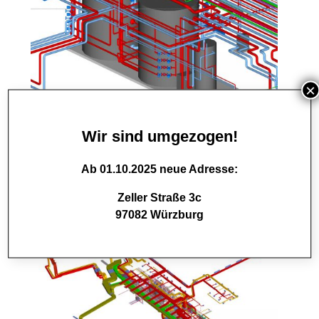
×
Wir sind umgezogen!
Pufferschichtungsspeicher 2 x 5000 l und
Kaltwasserpufferspeicher 500 l
Ab 01.10.2025
neue Adresse:
Zeller Straße 3c
97082 Würzburg